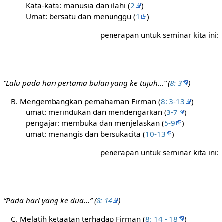
Kata-kata: manusia dan ilahi (
2
)
Umat: bersatu dan menunggu (
1
)
penerapan untuk seminar kita ini:
“Lalu pada hari pertama bulan yang ke tujuh...” (
8: 3
)
B. Mengembangkan pemahaman Firman (
8: 3-13
)
umat: merindukan dan mendengarkan (
3-7
)
pengajar: membuka dan menjelaskan (
5-9
)
umat: menangis dan bersukacita (
10-13
)
penerapan untuk seminar kita ini:
“Pada hari yang ke dua...” (
8: 14
)
C. Melatih ketaatan terhadap Firman (
8: 14 - 18
)