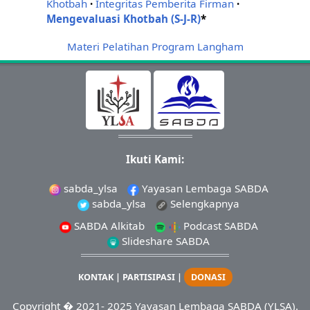
Khotbah
·
Integritas Pemberita Firman
·
Mengevaluasi Khotbah (S-J-R)
*
Materi Pelatihan Program Langham
Ikuti Kami:
sabda_ylsa
Yayasan Lembaga SABDA
sabda_ylsa
Selengkapnya
SABDA Alkitab
Podcast SABDA
Slideshare SABDA
KONTAK
|
PARTISIPASI
|
DONASI
Copyright
� 2021-
2025
Yayasan Lembaga SABDA (YLSA).