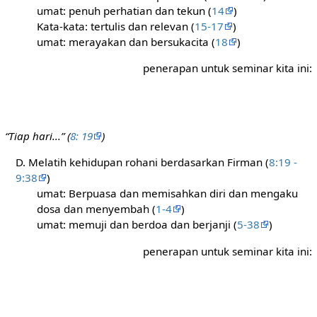
umat: penuh perhatian dan tekun (
14
)
Kata-kata: tertulis dan relevan (
15-17
)
umat: merayakan dan bersukacita (
18
)
penerapan untuk seminar kita ini:
“Tiap hari...” (
8: 19
)
D. Melatih kehidupan rohani berdasarkan Firman (
8:19 -
9:38
)
umat: Berpuasa dan memisahkan diri dan mengaku
dosa dan menyembah (
1-4
)
umat: memuji dan berdoa dan berjanji (
5-38
)
penerapan untuk seminar kita ini: