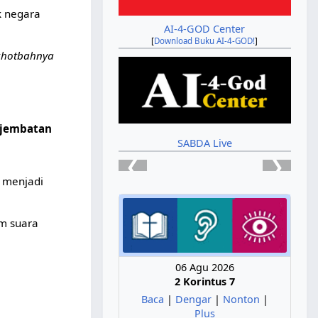
k negara
AI-4-GOD Center
[
Download Buku AI-4-GOD!
]
 khotbahnya
 jembatan
SABDA Live
❮
❯
g menjadi
m suara
06 Agu 2026
2 Korintus 7
Baca
|
Dengar
|
Nonton
|
Plus