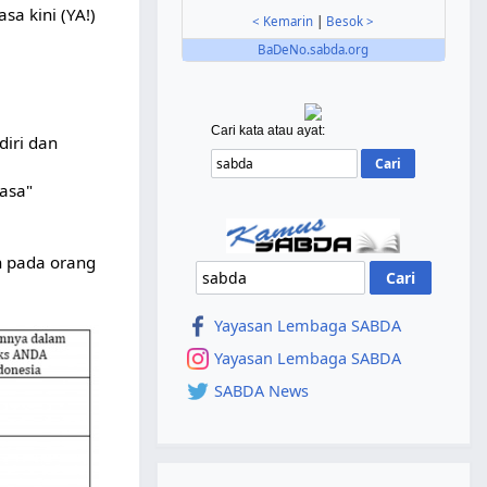
a kini (YA!)
< Kemarin
|
Besok >
BaDeNo.sabda.org
Cari kata atau ayat:
iri dan
iasa"
n pada orang
Yayasan Lembaga SABDA
Yayasan Lembaga SABDA
SABDA News