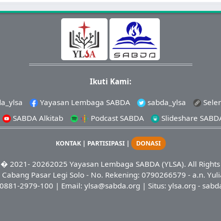
Ikuti Kami:
a_ylsa
Yayasan Lembaga SABDA
sabda_ylsa
Sele
SABDA Alkitab
Podcast SABDA
Slideshare SABD
KONTAK
|
PARTISIPASI
|
DONASI
� 2021-
20262025
Yayasan Lembaga SABDA (YLSA).
All Right
Cabang Pasar Legi Solo - No. Rekening: 0790266579 - a.n. Yuli
0881-2979-100
| Email:
ylsa@sabda.org
| Situs:
ylsa.org
-
sabd