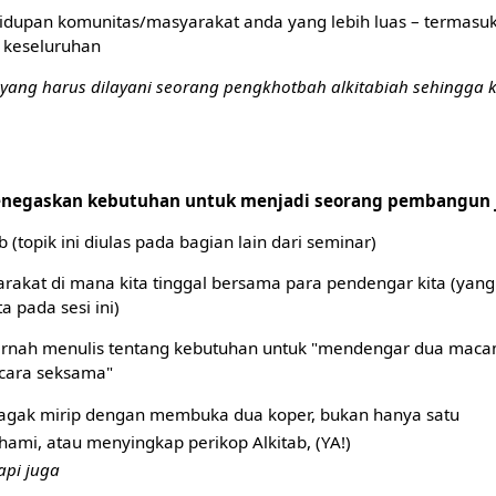
hidupan komunitas/masyarakat anda yang lebih luas – termasu
 keseluruhan
a yang harus dilayani seorang pengkhotbah alkitabiah sehingga
menegaskan kebutuhan untuk menjadi seorang pembangun
b (topik ini diulas pada bagian lain dari seminar)
rakat di mana kita tinggal bersama para pendengar kita (yan
ta pada sesi ini)
pernah menulis tentang kebutuhan untuk "mendengar dua maca
ecara seksama"
 agak mirip dengan membuka dua koper, bukan hanya satu
mi, atau menyingkap perikop Alkitab, (YA!)
api juga