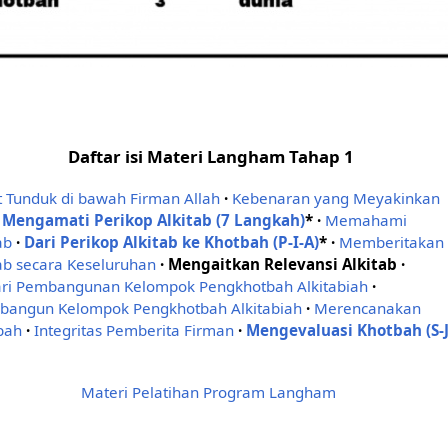
Daftar isi Materi Langham Tahap 1
 Tunduk di bawah Firman Allah
·
Kebenaran yang Meyakinkan
Mengamati Perikop Alkitab (7 Langkah)
*
·
Memahami
ab
·
Dari Perikop Alkitab ke Khotbah (P-I-A)
*
·
Memberitakan
ab secara Keseluruhan
·
Mengaitkan Relevansi Alkitab
·
sari Pembangunan Kelompok Pengkhotbah Alkitabiah
·
angun Kelompok Pengkhotbah Alkitabiah
·
Merencanakan
bah
·
Integritas Pemberita Firman
·
Mengevaluasi Khotbah (S-J
Materi Pelatihan Program Langham