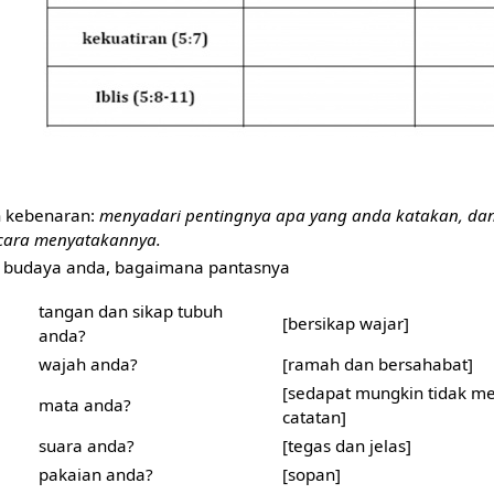
 kebenaran:
menyadari pentingnya apa yang anda katakan, da
cara menyatakannya.
 budaya anda, bagaimana pantasnya
tangan dan sikap tubuh
[bersikap wajar]
anda?
wajah anda?
[ramah dan bersahabat]
[sedapat mungkin tidak me
mata anda?
catatan]
suara anda?
[tegas dan jelas]
pakaian anda?
[sopan]