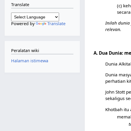
Translate
(c) ke
secara
Inilah duni
Powered by
Translate
relevan.
Peralatan wiki
A. Dua Dunia: 
Halaman istimewa
Dunia Alkita
Dunia masya
perhatian ki
John Stott 
sekaligus s
Khotbah itu
memaha
t