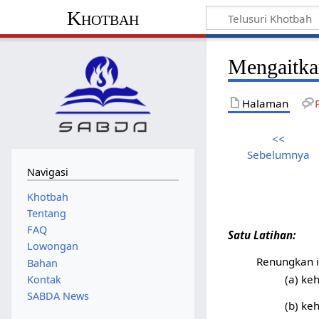
Khotbah
Mengaitka
Halaman
<<
Sebelumnya
Navigasi
Khotbah
Tentang
FAQ
Satu Latihan:
Lowongan
Renungkan i
Bahan
(a) ke
Kontak
SABDA News
(b) ke