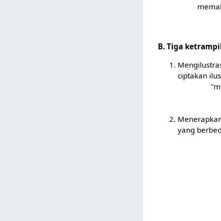
memaha
B. Tiga ketrampi
Mengilustra
ciptakan ilu
"m
Menerapkan
yang berbe