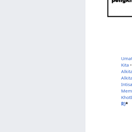
Umat
Kita
·
Alkit
Alkit
Inti
Memb
Khot
R)
*