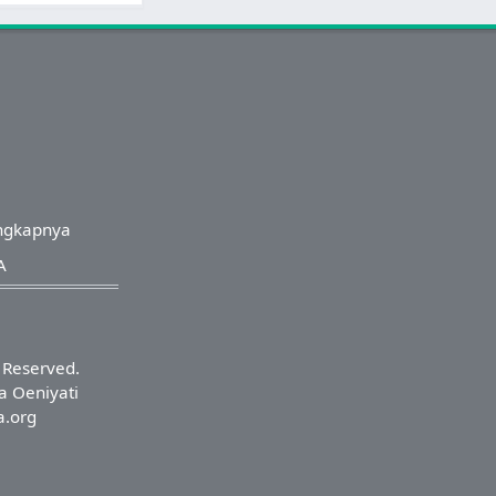
ngkapnya
A
s Reserved.
a Oeniyati
a.org